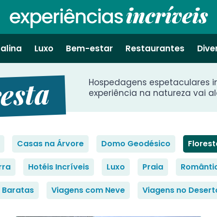
alina
Luxo
Bem-estar
Restaurantes
Dive
esta
Hospedagens espetaculares i
experiência na natureza vai a
Casas na Árvore
Domo Geodésico
Florest
rra
Hotéis Incríveis
Luxo
Praia
Românti
 Baratas
Viagens com Neve
Viagens no Desert