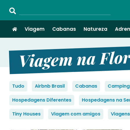
Viagem
Cabanas
Natureza
Adren
Viagem na Flor
Tudo
Airbnb Brasil
Cabanas
Camping
Hospedagens Diferentes
Hospedagens na Se
Tiny Houses
Viagem com amigos
Viagens