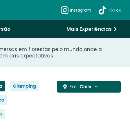
Instagram
TikTok
rsão
Mais Experiências
mersas em florestas pelo mundo onde a
lém das expectativas!
a
Glamping
Em:
Chile
co
o