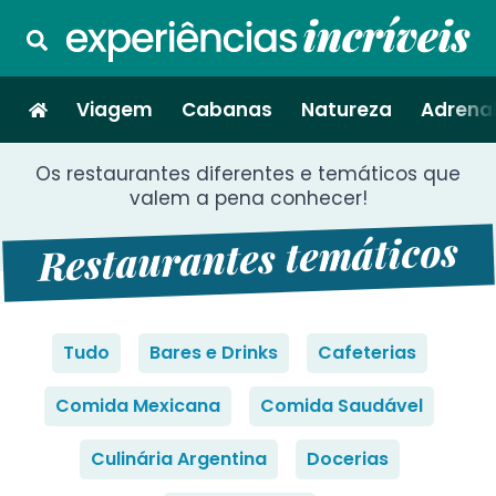
Viagem
Cabanas
Natureza
Adrenal
Os restaurantes diferentes e temáticos que
valem a pena conhecer!
Restaurantes temáticos
Tudo
Bares e Drinks
Cafeterias
Comida Mexicana
Comida Saudável
Culinária Argentina
Docerias