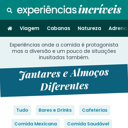
Viagem
Cabanas
Natureza
Adrenal
Experiências onde a comida é protagonista
mas a diversão e um pouco de situações
inusitadas também.
Jantares e Almoços
Diferentes
Tudo
Bares e Drinks
Cafeterias
Comida Mexicana
Comida Saudável