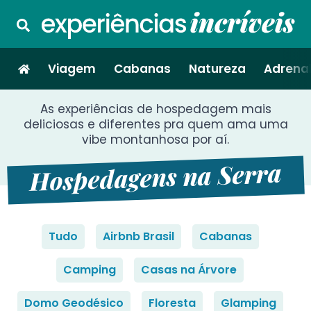
Viagem
Cabanas
Natureza
Adrenal
As experiências de hospedagem mais
deliciosas e diferentes pra quem ama uma
vibe montanhosa por aí.
Hospedagens na Serra
Tudo
Airbnb Brasil
Cabanas
Camping
Casas na Árvore
Domo Geodésico
Floresta
Glamping