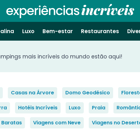
alina
Luxo
Bem-estar
Restaurantes
Dive
mpings mais incríveis do mundo estão aqui!
Casas na Árvore
Domo Geodésico
Florest
rra
Hotéis Incríveis
Luxo
Praia
Românti
 Baratas
Viagens com Neve
Viagens no Desert