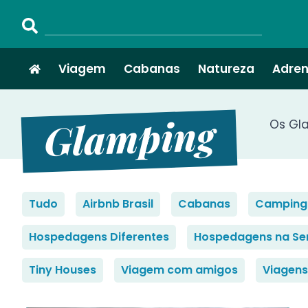
Viagem
Cabanas
Natureza
Adren
Glamping
Os Gla
Tudo
Airbnb Brasil
Cabanas
Camping
Hospedagens Diferentes
Hospedagens na Se
Tiny Houses
Viagem com amigos
Viagens