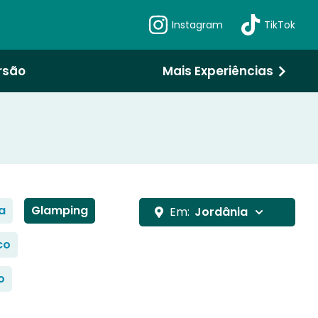
Instagram
TikTok
rsão
Mais Experiências
a
Glamping
Em:
Jordânia
co
o