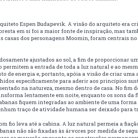
uiteto Espen Budapevik. A visão do arquiteto era cr
resta em si foi a maior fonte de inspiração, mas t
as casas dos personagens Moomin, foram centrais no 
dosamente ajustados ao sol, a fim de proporcionar uma
permitem a entrada de toda a luz natural e ao mesm
to de energia e, portanto, apóia a visão de criar uma
olhidos especificamente para aderir aos princípios s
 sentado na natureza, mesmo dentro de casa. No fim 
ransforma lentamente em noite, enquanto os sons da
 cabanas fiquem integradas ao ambiente de uma forma
nenhum traço de atividade humana ser deixado para tr
 fio leva até a cabina. A luz natural permeia a fiaçã
abanas não são fixadas às árvores por medida de seg
rvores se moverão enquanto as construções permanece