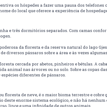
entiva os hóspedes a fazer uma pausa dos telefones 
nome do local que oferece a experiência de hospeda
inha e três dormitórios separados. Com camas confortá
kogen.
derosa da floresta e da reserva natural do lago Gjes
 de diversos pássaros sobre a área e às vezes algum
loresta cercada por abetos, pinheiros e bétulas. A c
da animal nas árvores ou no solo. Sobre as copas das
 espécies diferentes de pássaros.
 floresta de neve, é o maior bioma terrestre e cobre 
eio deste enorme sistema ecológico, e não há nenhum
urso, lince e uma infinidade de outros animais.