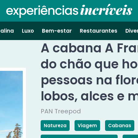
alina
Luxo
Bem-estar
Restaurantes
Dive
A cabana A Fr
do chão que ho
pessoas na flor
lobos, alces e 
PAN Treepod
Natureza
Viagem
Cabanas