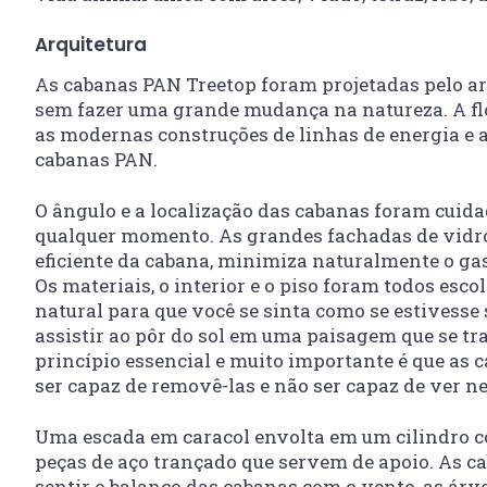
Arquitetura
As cabanas PAN Treetop foram projetadas pelo arq
sem fazer uma grande mudança na natureza. A flo
as modernas construções de linhas de energia e 
cabanas PAN.
O ângulo e a localização das cabanas foram cuida
qualquer momento. As grandes fachadas de vidro 
eficiente da cabana, minimiza naturalmente o gas
Os materiais, o interior e o piso foram todos esc
natural para que você se sinta como se estivesse
assistir ao pôr do sol em uma paisagem que se t
princípio essencial e muito importante é que as
ser capaz de removê-las e não ser capaz de ver 
Uma escada em caracol envolta em um cilindro com
peças de aço trançado que servem de apoio. As c
sentir o balanço das cabanas com o vento, as á