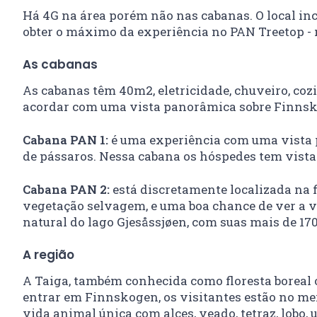
Há 4G na área porém não nas cabanas. O local inc
obter o máximo da experiência no PAN Treetop - 
As cabanas
As cabanas têm 40m2, eletricidade, chuveiro, coz
acordar com uma vista panorâmica sobre Finns
Cabana PAN 1:
é uma experiência com uma vista po
de pássaros. Nessa cabana os hóspedes tem vista
Cabana PAN 2:
está discretamente localizada na f
vegetação selvagem, e uma boa chance de ver a vi
natural do lago Gjesåssjøen, com suas mais de 170
A região
A Taiga, também conhecida como floresta boreal ou
entrar em Finnskogen, os visitantes estão no m
vida animal única com alces, veado, tetraz, lobo, 