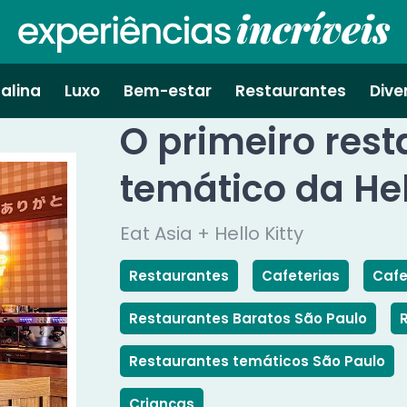
alina
Luxo
Bem-estar
Restaurantes
Dive
O primeiro rest
temático da Hell
Eat Asia + Hello Kitty
Restaurantes
Cafeterias
Cafe
Restaurantes Baratos São Paulo
Restaurantes temáticos São Paulo
Crianças