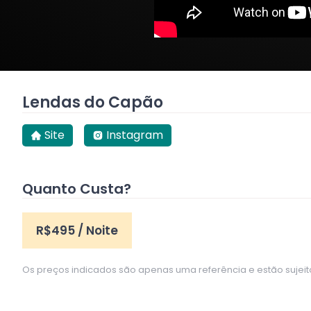
Lendas do Capão
Site
Instagram
Quanto Custa?
R$
495
/ Noite
Os preços indicados são apenas uma referência e estão suje