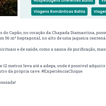
Hospedagens Diferentes Bahia
Vi
Viagens Românticas Bahia
Viage
as do Capão, no coração da Chapada Diamantina, pos
em 56 m² heptagonal, no alto de uma jaqueira centená
pirituais e de saúde, como a sauna de purificação, ma
e 12 metros leva até a adega, onde é possível adquir
ntro da própria cave. #ExperiênciaChique
pousada!