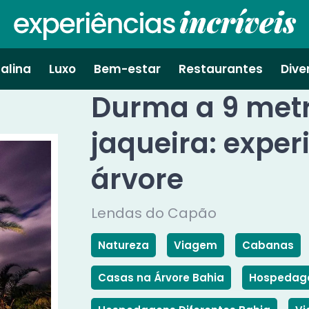
alina
Luxo
Bem-estar
Restaurantes
Dive
Durma a 9 met
jaqueira: exper
árvore
Lendas do Capão
Natureza
Viagem
Cabanas
Casas na Árvore Bahia
Hospedage