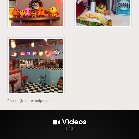
Fotos:
@oldschoolpinballexp
Vídeos
1
/
3